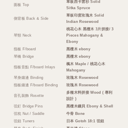
單板西卡雲杉 Solid
面板 Top
Sitka
Spruce
單板印度玫瑰木 Solid
側背板 Back & Side
Indian Rosewood
桃花心木 黑檀木 3片拼接/
3
琴頸 Neck
Pieces
Mahogany &
Ebony
指板 F/board
黑檀木 ebony
琴橋 Bridge
黑檀木 ebony
楓木 Maple / 桃花心木
指板音點 F/board Inlays
Mahogany
琴身鑲邊 Binding
玫瑰木 Rosewood
指板鑲邊
F/
board Binding
玫瑰木 Rosewood
多種木料拼接 Wood (
專利
音孔裝飾 Rosette
設計
)
弦釘 Bridge Pins
黑檀木鑲貝 Ebony & Shell
弦枕 Nut / Saddle
牛骨 Bone
弦鈕 Tuners
日本 Gotoh 18:1 弦鈕